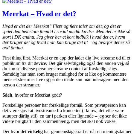
Meerkat – Hvad er det?
Hvad er det der Meerkat? Flere og flere taler om det, og det er
spået den helt store fremtid i social media kredse. Men det er ikke så
stort i DK endnu. Jeg giver her et kort indblik i hvad det er,
hvem
der bruger det og
hvad man kan bruge det til – og hvorfor det er så
god timing.
First thing first. Meerkat er en app der lader dig live streame ud til et
publikum fra dit device. Det går selvfølgelig også den anden vej, så
du kan se diverse personer streame content af forskellig slags.
Samtidig har man som bruger mulighed for at like og kommentere
mens et stream er live og på den måde kan man interagere med den
person der streamer.
Såeh
, hvorfor er Meerkat godt?
Forskellige personer har forskellige formål. Som privatperson kan
det være sjovt at livestreame fra koncerter (i know, det ville være
suuuper dårlig stil), en tur i parken eller lignende – jeg ser det ikke
videre brugbart i den sammenhæng, men det skal nok vokse.
Der hvor det
virkelig
har gennemslagskraft er når en meningsdanner