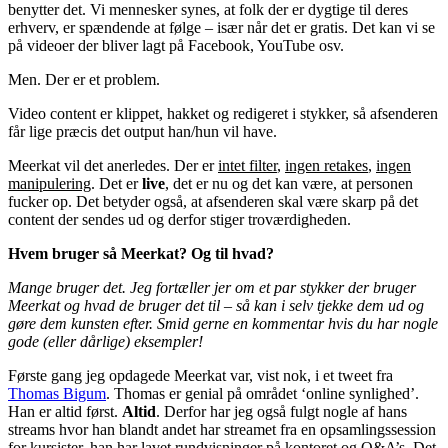
benytter det. Vi mennesker synes, at folk der er dygtige til deres
erhverv, er spændende at følge – især når det er gratis. Det kan vi se
på videoer der bliver lagt på Facebook, YouTube osv.
Men. Der er et problem.
Video content er klippet, hakket og redigeret i stykker, så afsenderen
får lige præcis det output han/hun vil have.
Meerkat vil det anerledes. Der er
intet filter
,
ingen retakes
,
ingen
manipulering
. Det er
live
, det er nu og det kan være, at personen
fucker op. Det betyder også, at afsenderen skal være skarp på det
content der sendes ud og derfor stiger troværdigheden.
Hvem bruger så Meerkat? Og til hvad?
Mange bruger det. Jeg fortæller jer om et par stykker der bruger
Meerkat og hvad de bruger det til – så kan i selv tjekke dem ud og
gøre dem kunsten efter. Smid gerne en kommentar hvis du har nogle
gode (eller dårlige) eksempler!
Første gang jeg opdagede Meerkat var, vist nok, i et tweet fra
Thomas Bigum
. Thomas er genial på området ‘online synlighed’.
Han er altid først.
Altid
. Derfor har jeg også fulgt nogle af hans
streams hvor han blandt andet har streamet fra en opsamlingssession
for kursister, han har lavet rundvisninger på kontoret og Q&A’s. Det