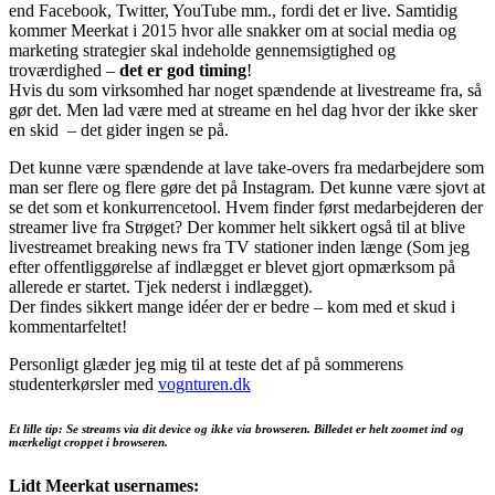
end Facebook, Twitter, YouTube mm., fordi det er live. Samtidig
kommer Meerkat i 2015 hvor alle snakker om at social media og
marketing strategier skal indeholde gennemsigtighed og
troværdighed –
det er god timing
!
Hvis du som virksomhed har noget spændende at livestreame fra, så
gør det. Men lad være med at streame en hel dag hvor der ikke sker
en skid – det gider ingen se på.
Det kunne være spændende at lave take-overs fra medarbejdere som
man ser flere og flere gøre det på Instagram. Det kunne være sjovt at
se det som et konkurrencetool. Hvem finder først medarbejderen der
streamer live fra Strøget? Der kommer helt sikkert også til at blive
livestreamet breaking news fra TV stationer inden længe (Som jeg
efter offentliggørelse af indlægget er blevet gjort opmærksom på
allerede er startet. Tjek nederst i indlægget).
Der findes sikkert mange idéer der er bedre – kom med et skud i
kommentarfeltet!
Personligt glæder jeg mig til at teste det af på sommerens
studenterkørsler med
vognturen.dk
Et lille tip: Se streams via dit device og ikke via browseren. Billedet er helt zoomet ind og
mærkeligt croppet i browseren.
Lidt Meerkat usernames: