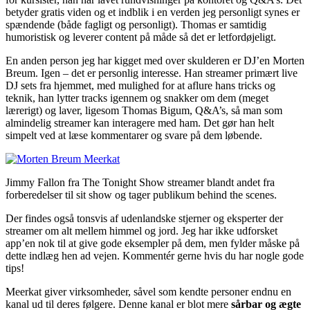
betyder gratis viden og et indblik i en verden jeg personligt synes er
spændende (både fagligt og personligt). Thomas er samtidig
humoristisk og leverer content på måde så det er letfordøjeligt.
En anden person jeg har kigget med over skulderen er DJ’en Morten
Breum. Igen – det er personlig interesse. Han streamer primært live
DJ sets fra hjemmet, med mulighed for at aflure hans tricks og
teknik, han lytter tracks igennem og snakker om dem (meget
lærerigt) og laver, ligesom Thomas Bigum, Q&A’s, så man som
almindelig streamer kan interagere med ham. Det gør han helt
simpelt ved at læse kommentarer og svare på dem løbende.
Jimmy Fallon fra The Tonight Show streamer blandt andet fra
forberedelser til sit show og tager publikum behind the scenes.
Der findes også tonsvis af udenlandske stjerner og eksperter der
streamer om alt mellem himmel og jord. Jeg har ikke udforsket
app’en nok til at give gode eksempler på dem, men fylder måske på
dette indlæg hen ad vejen. Kommentér gerne hvis du har nogle gode
tips!
Meerkat giver virksomheder, såvel som kendte personer endnu en
kanal ud til deres følgere. Denne kanal er blot mere
sårbar og ægte