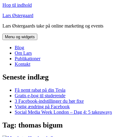
Hop til indhold
Lars Østergaard
Lars Østergaards take på online marketing og events
Menu og widgets
Blog
Om Lars
Publikationer
Kontakt
Seneste indlæg
Få nemt rabat på din Tesla
Gratis e-bog til studerende
3 Facebook-indstillinger du bør fixe
Vigtig ændring på Facebook
Social Media Week London – Dag 4: 5 takeaways
Tag:
thomas bigum