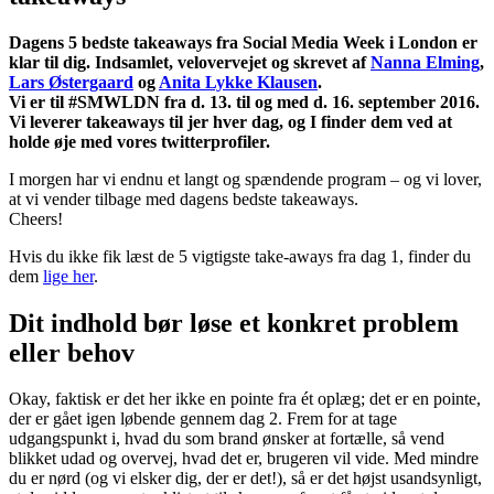
Dagens 5 bedste takeaways fra Social Media Week i London er
klar til dig. Indsamlet, velovervejet og skrevet af
Nanna Elming
,
Lars Østergaard
og
Anita Lykke Klausen
.
Vi er til #SMWLDN fra d. 13. til og med d. 16. september 2016.
Vi leverer takeaways til jer hver dag, og I finder dem ved at
holde øje med vores twitterprofiler.
I morgen har vi endnu et langt og spændende program – og vi lover,
at vi vender tilbage med dagens bedste takeaways.
Cheers!
Hvis du ikke fik læst de 5 vigtigste take-aways fra dag 1, finder du
dem
lige her
.
Dit indhold bør løse et konkret problem
eller behov
Okay, faktisk er det her ikke en pointe fra ét oplæg; det er en pointe,
der er gået igen løbende gennem dag 2. Frem for at tage
udgangspunkt i, hvad du som brand ønsker at fortælle, så vend
blikket udad og overvej, hvad det er, brugeren vil vide. Med mindre
du er nørd (og vi elsker dig, der er det!), så er det højst usandsynligt,