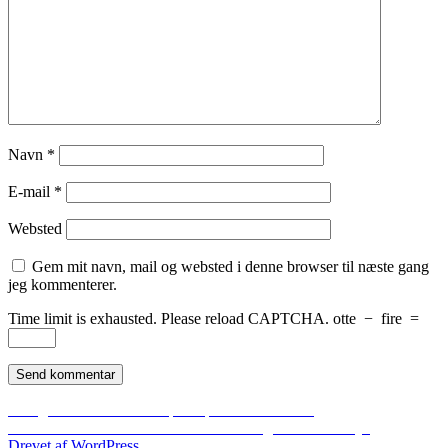
Navn
*
E-mail
*
Websted
Gem mit navn, mail og websted i denne browser til næste gang
jeg kommenterer.
Time limit is exhausted. Please reload CAPTCHA.
otte
−
fire
=
Indlægsnavigation
Forrige
Forrige
Kræftens Bekæmpelse på sociale medier
Næste
indlæg:
Næste
Social Media Week London – Dag 4: 5 takeaways
indlæg:
Drevet af WordPress