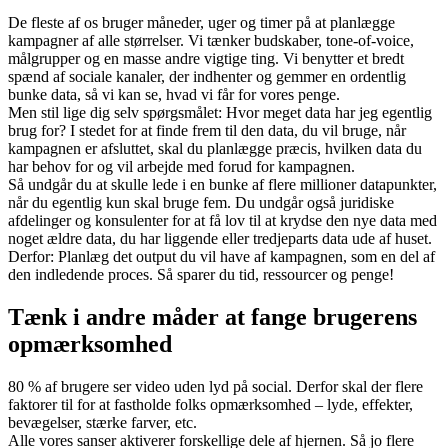
De fleste af os bruger måneder, uger og timer på at planlægge
kampagner af alle størrelser. Vi tænker budskaber, tone-of-voice,
målgrupper og en masse andre vigtige ting. Vi benytter et bredt
spænd af sociale kanaler, der indhenter og gemmer en ordentlig
bunke data, så vi kan se, hvad vi får for vores penge.
Men stil lige dig selv spørgsmålet: Hvor meget data har jeg egentlig
brug for? I stedet for at finde frem til den data, du vil bruge, når
kampagnen er afsluttet, skal du planlægge præcis, hvilken data du
har behov for og vil arbejde med forud for kampagnen.
Så undgår du at skulle lede i en bunke af flere millioner datapunkter,
når du egentlig kun skal bruge fem. Du undgår også juridiske
afdelinger og konsulenter for at få lov til at krydse den nye data med
noget ældre data, du har liggende eller tredjeparts data ude af huset.
Derfor: Planlæg det output du vil have af kampagnen, som en del af
den indledende proces. Så sparer du tid, ressourcer og penge!
Tænk i andre måder at fange brugerens
opmærksomhed
80 % af brugere ser video uden lyd på social. Derfor skal der flere
faktorer til for at fastholde folks opmærksomhed – lyde, effekter,
bevægelser, stærke farver, etc.
Alle vores sanser aktiverer forskellige dele af hjernen. Så jo flere