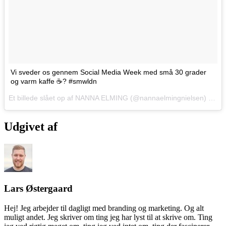
Vi sveder os gennem Social Media Week med små 30 grader
og varm kaffe ☕️? #smwldn
Et billede slået op af NANNA ELMING (@nannaelmingnielsen) den
1
Udgivet af
Lars Østergaard
Hej! Jeg arbejder til dagligt med branding og marketing. Og alt
muligt andet. Jeg skriver om ting jeg har lyst til at skrive om. Ting