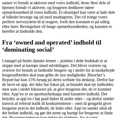
sanser vi formår at aktivere med vores indhold, desto flere dele af
hjernen formår vi aktivere, og brugeren dedikerer større
opmærksomhed til vores indhold. Et eksempel kan være at lade dele
af billedet bevæge sig ud mod modtageren. Det vil tvinge vores
perifere nervesystem til at reagere, fordi den konstant er på udkig
efter farer. Bevægelsen vil fange opmærksomheden, og kunsten er
herefter at fastholde den.
Fra ‘owned and operated’ indhold til
‘dominating social’
I mangel på bedre danske termer – pointen i dette budskab er at
stoppe med at kæmpe imod udviklingen. Det bliver sværere og
sværere for brands at fastholde brugere og i stedet for at modarbejde
brugeradfærden skal man gribe de nye muligheder. Bleacher’s
Report har kun 15% besøg på deres website fra desktop. Derfor har
de lavet en app, der ikke har fokus på, at brandet skal eje indholdet,
men som i stedet fokuserer på, at give brugeren det, de er kommet
efter. App’en er en sportsnyhedsapp med kurateret indhold. Det
betyder, at app’en i høj grad linker til andre sider – og derfor smider
tonsvis af referral trafik til konkurrenterne – men til gengæld giver
brugerne præcis det indhold, de leder efter. App’en samler altså alt
det bedste indhold, og gør det nemt og hurtigt for brugerne at finde
det. Brugerne behøver kun tjekke én platform, for at være