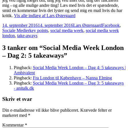
jeg ved rigtig meget om, ting jeg ved intet om, ting der fascinerer
mig - og alle mulige andre ting! Læs med hvis det er spændende,
smid en kommentar hvis det lyster og send mig en mail hvis du har
kritik.
Vis alle indlæg af Lars Østergaard
Udgivet
Forfatter
Kategorier
14. september 2016
14. september 2016
Lars Østergaard
Facebook
,
i
Tags
Sociale Medier
key points
,
social media week
,
social media week
london
,
take-aways
3 tanker om “Social Media Week London
– Dag 2: 5 takeaways”
Pingback:
Social Media Week London – Dag 4: 5 takeaways |
Ambivalent
Pingback:
Fra London til København – Nanna Elming
Pingback:
Social Media Week London – Dag 3: 5 takeaways
- anitalk.dk
Skriv et svar
Din e-mailadresse vil ikke blive publiceret.
Krævede felter er
markeret med
*
Kommentar
*