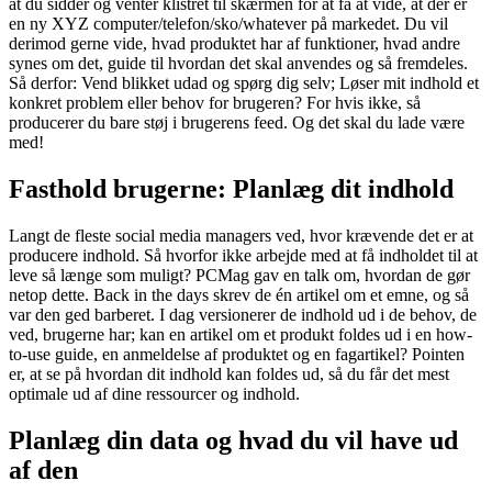
at du sidder og venter klistret til skærmen for at få at vide, at der er
en ny XYZ computer/telefon/sko/whatever på markedet. Du vil
derimod gerne vide, hvad produktet har af funktioner, hvad andre
synes om det, guide til hvordan det skal anvendes og så fremdeles.
Så derfor: Vend blikket udad og spørg dig selv; Løser mit indhold et
konkret problem eller behov for brugeren? For hvis ikke, så
producerer du bare støj i brugerens feed. Og det skal du lade være
med!
Fasthold brugerne: Planlæg dit indhold
Langt de fleste social media managers ved, hvor krævende det er at
producere indhold. Så hvorfor ikke arbejde med at få indholdet til at
leve så længe som muligt? PCMag gav en talk om, hvordan de gør
netop dette. Back in the days skrev de én artikel om et emne, og så
var den ged barberet. I dag versionerer de indhold ud i de behov, de
ved, brugerne har; kan en artikel om et produkt foldes ud i en how-
to-use guide, en anmeldelse af produktet og en fagartikel? Pointen
er, at se på hvordan dit indhold kan foldes ud, så du får det mest
optimale ud af dine ressourcer og indhold.
Planlæg din data og hvad du vil have ud
af den