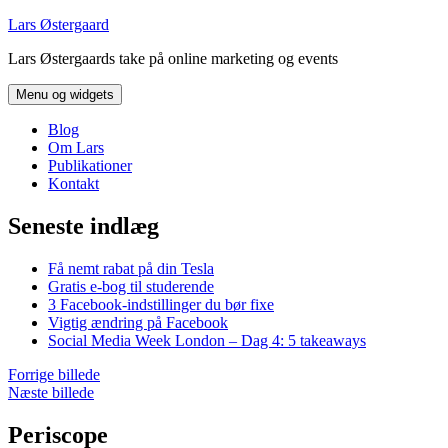
Hop
Lars Østergaard
til
Lars Østergaards take på online marketing og events
indhold
Menu og widgets
Blog
Om Lars
Publikationer
Kontakt
Seneste indlæg
Få nemt rabat på din Tesla
Gratis e-bog til studerende
3 Facebook-indstillinger du bør fixe
Vigtig ændring på Facebook
Social Media Week London – Dag 4: 5 takeaways
Forrige billede
Næste billede
Periscope