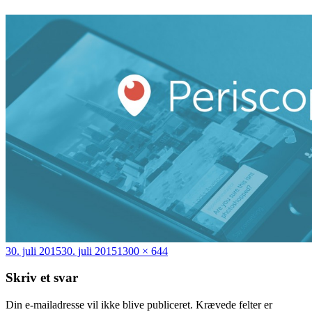
Udgivet
Fuld
30. juli 2015
30. juli 2015
1300 × 644
i
størrelse
Skriv et svar
Din e-mailadresse vil ikke blive publiceret.
Krævede felter er