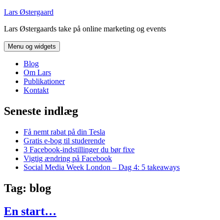
Hop
Lars Østergaard
til
Lars Østergaards take på online marketing og events
indhold
Menu og widgets
Blog
Om Lars
Publikationer
Kontakt
Seneste indlæg
Få nemt rabat på din Tesla
Gratis e-bog til studerende
3 Facebook-indstillinger du bør fixe
Vigtig ændring på Facebook
Social Media Week London – Dag 4: 5 takeaways
Tag:
blog
En start…