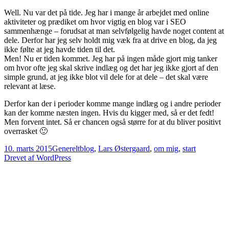
Well. Nu var det på tide. Jeg har i mange år arbejdet med online
aktiviteter og prædiket om hvor vigtig en blog var i SEO
sammenhænge – forudsat at man selvfølgelig havde noget content at
dele. Derfor har jeg selv holdt mig væk fra at drive en blog, da jeg
ikke følte at jeg havde tiden til det.
Men! Nu er tiden kommet. Jeg har på ingen måde gjort mig tanker
om hvor ofte jeg skal skrive indlæg og det har jeg ikke gjort af den
simple grund, at jeg ikke blot vil dele for at dele – det skal være
relevant at læse.
Derfor kan der i perioder komme mange indlæg og i andre perioder
kan der komme næsten ingen. Hvis du kigger med, så er det fedt!
Men forvent intet. Så er chancen også større for at du bliver positivt
overrasket 🙂
Udgivet
Kategorier
Tags
10. marts 2015
Generelt
blog
,
Lars Østergaard
,
om mig
,
start
i
Drevet af WordPress