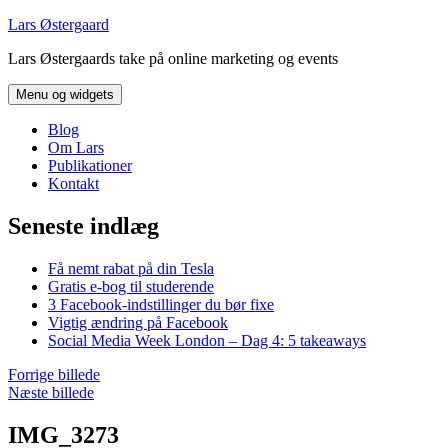
Hop
Lars Østergaard
til
Lars Østergaards take på online marketing og events
indhold
Menu og widgets
Blog
Om Lars
Publikationer
Kontakt
Seneste indlæg
Få nemt rabat på din Tesla
Gratis e-bog til studerende
3 Facebook-indstillinger du bør fixe
Vigtig ændring på Facebook
Social Media Week London – Dag 4: 5 takeaways
Forrige billede
Næste billede
IMG_3273