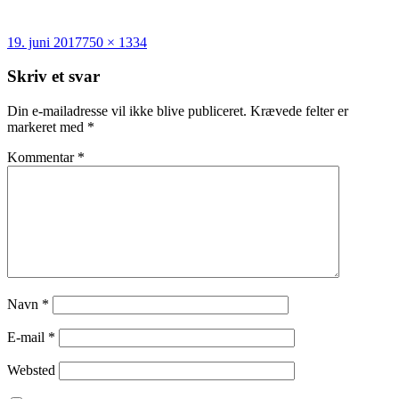
Udgivet
Fuld
19. juni 2017
750 × 1334
i
størrelse
Skriv et svar
Din e-mailadresse vil ikke blive publiceret.
Krævede felter er
markeret med
*
Kommentar
*
Navn
*
E-mail
*
Websted