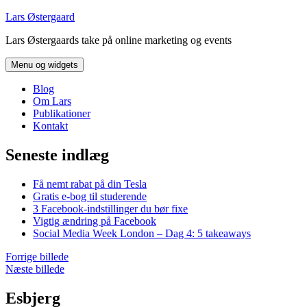
Hop
Lars Østergaard
til
Lars Østergaards take på online marketing og events
indhold
Menu og widgets
Blog
Om Lars
Publikationer
Kontakt
Seneste indlæg
Få nemt rabat på din Tesla
Gratis e-bog til studerende
3 Facebook-indstillinger du bør fixe
Vigtig ændring på Facebook
Social Media Week London – Dag 4: 5 takeaways
Forrige billede
Næste billede
Esbjerg