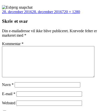
Udgivet
Fuld
28. december 2016
28. december 2016
720 × 1280
i
størrelse
Skriv et svar
Din e-mailadresse vil ikke blive publiceret.
Krævede felter er
markeret med
*
Kommentar
*
Navn
*
E-mail
*
Websted