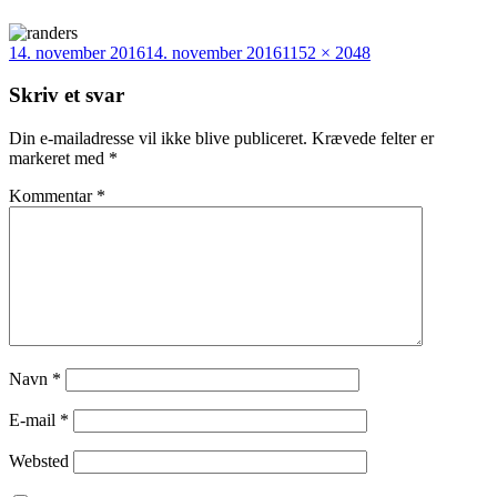
Udgivet
Fuld
14. november 2016
14. november 2016
1152 × 2048
i
størrelse
Skriv et svar
Din e-mailadresse vil ikke blive publiceret.
Krævede felter er
markeret med
*
Kommentar
*
Navn
*
E-mail
*
Websted