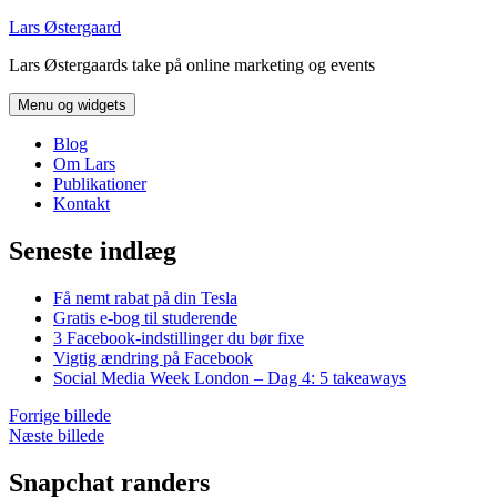
Hop
Lars Østergaard
til
Lars Østergaards take på online marketing og events
indhold
Menu og widgets
Blog
Om Lars
Publikationer
Kontakt
Seneste indlæg
Få nemt rabat på din Tesla
Gratis e-bog til studerende
3 Facebook-indstillinger du bør fixe
Vigtig ændring på Facebook
Social Media Week London – Dag 4: 5 takeaways
Forrige billede
Næste billede
Snapchat randers