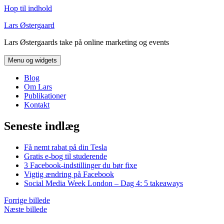
Hop til indhold
Lars Østergaard
Lars Østergaards take på online marketing og events
Menu og widgets
Blog
Om Lars
Publikationer
Kontakt
Seneste indlæg
Få nemt rabat på din Tesla
Gratis e-bog til studerende
3 Facebook-indstillinger du bør fixe
Vigtig ændring på Facebook
Social Media Week London – Dag 4: 5 takeaways
Forrige billede
Næste billede