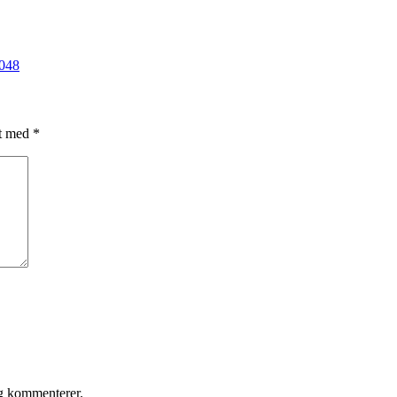
2048
et med
*
eg kommenterer.