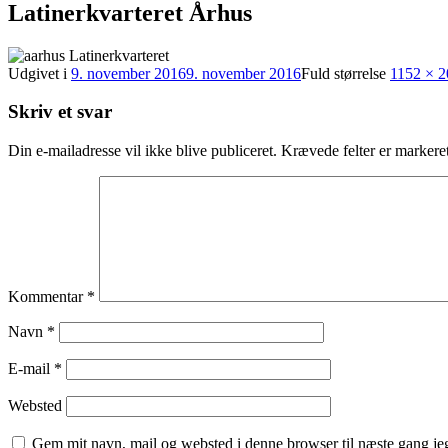
Latinerkvarteret Århus
Udgivet i
9. november 2016
9. november 2016
Fuld størrelse
1152 × 
Skriv et svar
Din e-mailadresse vil ikke blive publiceret.
Krævede felter er marker
Kommentar
*
Navn
*
E-mail
*
Websted
Gem mit navn, mail og websted i denne browser til næste gang j