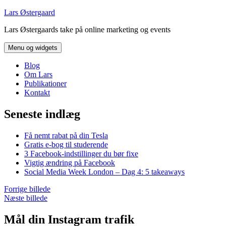
Hop
Lars Østergaard
til
Lars Østergaards take på online marketing og events
indhold
Menu og widgets
Blog
Om Lars
Publikationer
Kontakt
Seneste indlæg
Få nemt rabat på din Tesla
Gratis e-bog til studerende
3 Facebook-indstillinger du bør fixe
Vigtig ændring på Facebook
Social Media Week London – Dag 4: 5 takeaways
Forrige billede
Næste billede
Mål din Instagram trafik