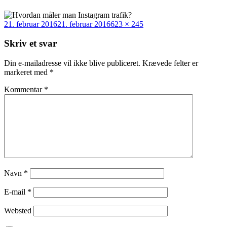
Udgivet
Fuld
21. februar 2016
21. februar 2016
623 × 245
i
størrelse
Skriv et svar
Din e-mailadresse vil ikke blive publiceret.
Krævede felter er
markeret med
*
Kommentar
*
Navn
*
E-mail
*
Websted