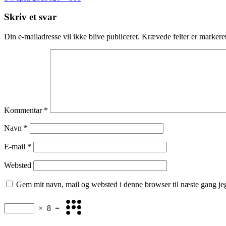
i
størrelse
Skriv et svar
Din e-mailadresse vil ikke blive publiceret.
Krævede felter er marker
Kommentar
*
Navn
*
E-mail
*
Websted
Gem mit navn, mail og websted i denne browser til næste gang j
×
8
=