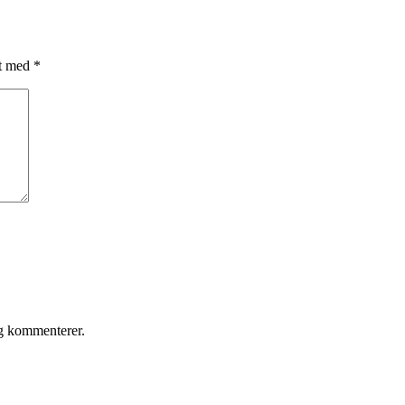
et med
*
eg kommenterer.