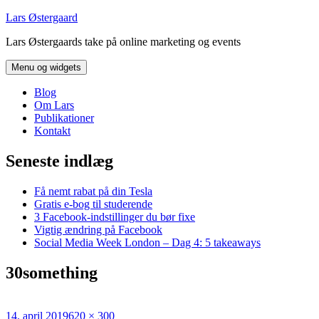
Hop
Lars Østergaard
til
Lars Østergaards take på online marketing og events
indhold
Menu og widgets
Blog
Om Lars
Publikationer
Kontakt
Seneste indlæg
Få nemt rabat på din Tesla
Gratis e-bog til studerende
3 Facebook-indstillinger du bør fixe
Vigtig ændring på Facebook
Social Media Week London – Dag 4: 5 takeaways
30something
Udgivet
Fuld
14. april 2019
620 × 300